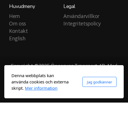
Huvudmeny
Legal
Hem
Användarvillkor
Om oss
Integritetspolicy
Kontakt
English
Copyright ©2025 Önnerups Transport AB, Med
ensamrätt.
Denna webbplats kan
använda cookies och externa
Jag godkänner
skript.
Mer information